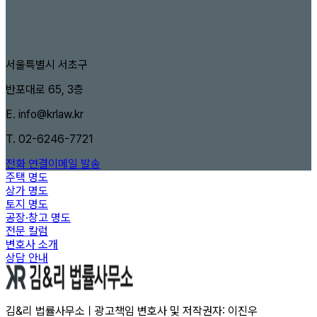
서울특별시 서초구
반포대로 65, 3층
E.
info@krlaw.kr
T.
02-6246-7721
전화 연결
이메일 발송
주택 명도
상가 명도
토지 명도
공장·창고 명도
전문 칼럼
변호사 소개
상담 안내
김&리 법률사무소ㅣ광고책임 변호사 및 저작권자: 이진우