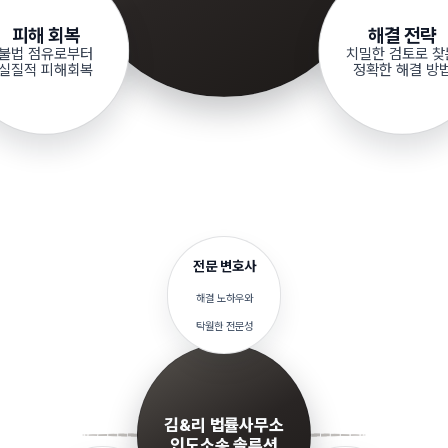
피해 회복
해결 전략
불법 점유로부터
치밀한 검토로 찾
실질적 피해회복
정확한 해결 방
전문 변호사
해결 노하우와
탁월한 전문성
김&리 법률사무소
인도소송 솔루션